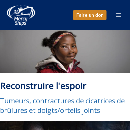
Aller
au
Faire un don
contenu
Reconstruire l'espoir
Tumeurs, contractures de cicatrices de
brûlures et doigts/orteils joints