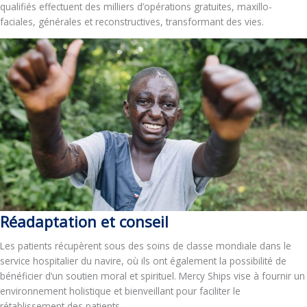
qualifiés effectuent des milliers d’opérations gratuites, maxillo-
faciales, générales et reconstructives, transformant des vies.
Réadaptation et conseil
Les patients récupèrent sous des soins de classe mondiale dans le
service hospitalier du navire, où ils ont également la possibilité de
bénéficier d’un soutien moral et spirituel. Mercy Ships vise à fournir un
environnement holistique et bienveillant pour faciliter le
rétablissement des patients.