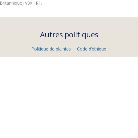
Britannique) V8X 1R1.
Autres politiques
Politique de plaintes
Code d’éthique
Politique des droits des donateurs
Politique d’acceptation des dons
Résumé de la politique de confidentialité
Politique de confidentialité