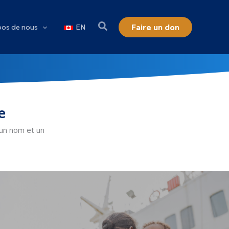
Faire un don
pos de nous
EN
e
 un nom et un