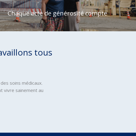
Chaque acte de générosité compte
availlons tous
 des soins médicaux.
ent vivre sainement au