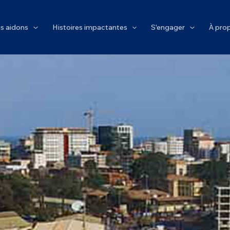
s aidons
Histoires impactantes
S'engager
À pro