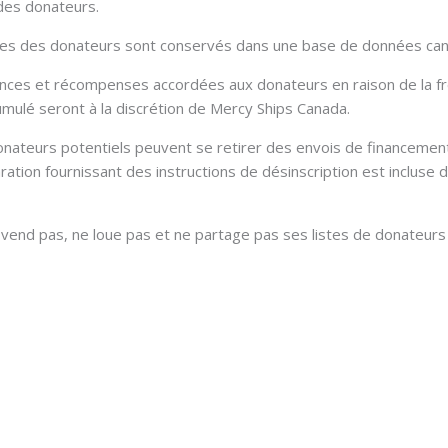
 des donateurs.
ques des donateurs sont conservés dans une base de données can
nces et récompenses accordées aux donateurs en raison de la f
mulé seront à la discrétion de Mercy Ships Canada.
nateurs potentiels peuvent se retirer des envois de financement 
ration fournissant des instructions de désinscription est inclus
vend pas, ne loue pas et ne partage pas ses listes de donateurs 
Autres politiques
Code d’éthique
Politique des droits des donateurs
Politique