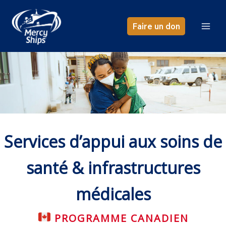
Aller
au
Faire un don
contenu
Services d’appui aux soins de
santé & infrastructures
médicales
PROGRAMME CANADIEN