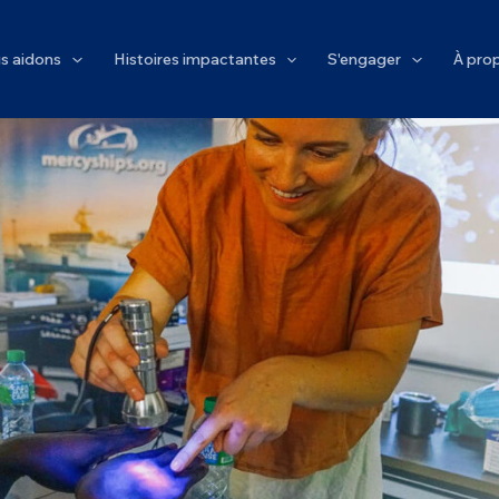
s aidons
Histoires impactantes
S'engager
À pro