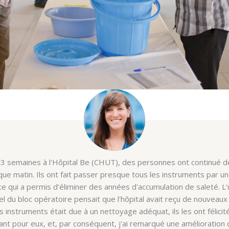
techniques in the Sterile Processing Course, in partnership with SPEC
 semaines à l'Hôpital Be (CHUT), des personnes ont continué de
e matin. Ils ont fait passer presque tous les instruments par une s
ce qui a permis d'éliminer des années d'accumulation de saleté. L
 du bloc opératoire pensait que l'hôpital avait reçu de nouveaux 
s instruments était due à un nettoyage adéquat, ils les ont félicité 
nt pour eux, et, par conséquent, j'ai remarqué une amélioration d