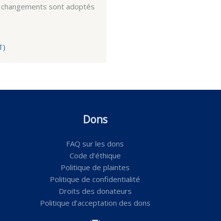
ux changements sont adoptés
engagement dans la forma
T)
Dons
FAQ sur les dons
Code d’éthique
Politique de plaintes
Politique de confidentialité
Droits des donateurs
Politique d’acceptation des dons