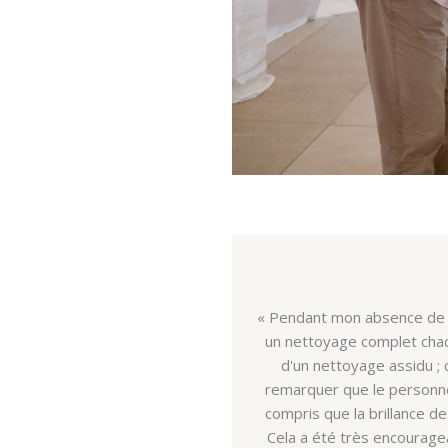
SPECT.© Mercy Ships
Participants learn 
aintenir la propreté avec
« Pendant mon absence de 3
ution antirouille, suivie
un nettoyage complet chaqu
ne des personnes a fait
d'un nettoyage assidu ; 
struments. Lorsqu'ils ont
remarquer que le personnel
ur leur excellent travail.
compris que la brillance de
leur attention et de leur
Cela a été très encouragea