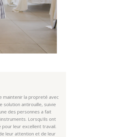
T.© Mercy Ships
Participants learn tech
 maintenir la propreté avec
« Pendant mon absence de
olution antirouille, suivie
un nettoyage complet cha
'une des personnes a fait
d'un nettoyage assidu 
instruments. Lorsqu'ils ont
remarquer que le personn
pour leur excellent travail.
compris que la brillance 
e leur attention et de leur
Cela a été très encourag