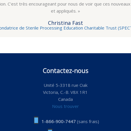
on. C'est très encourageant pour nous de voir que ces nouvea
et appliqués. »
Christina Fast
ondatrice de Sterile Processing Education Charitable Trust (SPEC
Contactez-nous
Unité 5-3318 rue Oak
Victoria, C.-B. V8X 1R1
Canada
Nous trouver
1-866-900-7447
(sans frais)